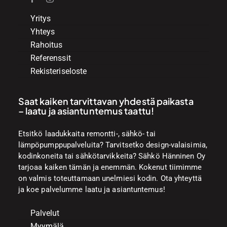
Yritys
Yhteys
Rahoitus
Referenssit
Rekisteriseloste
Saat kaiken tarvittavan yhdestä paikasta
– laatu ja asiantuntemus taattu!
Etsitkö laadukkaita remontti-, sähkö- tai
lämpöpumppupalveluita? Tarvitsetko design-valaisimia,
kodinkoneita tai sähkötarvikkeita? Sähkö Hänninen Oy
tarjoaa kaiken tämän ja enemmän. Kokenut tiimimme
on valmis toteuttamaan unelmiesi kodin. Ota yhteyttä
ja koe palvelumme laatu ja asiantuntemus!
Palvelut
Myymälä