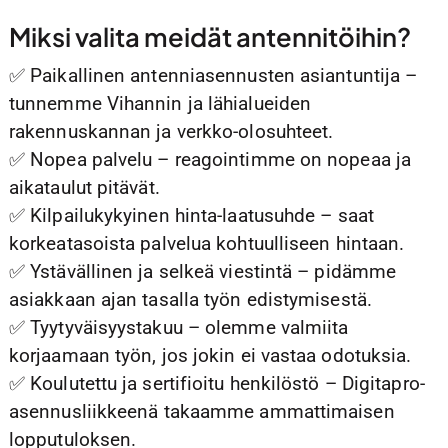
Miksi valita meidät antennitöihin?
✅ Paikallinen antenniasennusten asiantuntija –
tunnemme Vihannin ja lähialueiden
rakennuskannan ja verkko-olosuhteet.
✅ Nopea palvelu – reagointimme on nopeaa ja
aikataulut pitävät.
✅ Kilpailukykyinen hinta-laatusuhde – saat
korkeatasoista palvelua kohtuulliseen hintaan.
✅ Ystävällinen ja selkeä viestintä – pidämme
asiakkaan ajan tasalla työn edistymisestä.
✅ Tyytyväisyystakuu – olemme valmiita
korjaamaan työn, jos jokin ei vastaa odotuksia.
✅ Koulutettu ja sertifioitu henkilöstö – Digitapro-
asennusliikkeenä takaamme ammattimaisen
lopputuloksen.