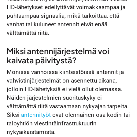
HD-lähetykset edellyttävät voimakkaampaa ja
puhtaampaa signaalia, mikä tarkoittaa, että
vanhat tai kuluneet antennit eivät enää
välttämättä riitä.
Miksi antennijärjestelmä voi
kaivata päivitystä?
Monissa vanhoissa kiinteistöissä antennit ja
vahvistinjärjestelmät on asennettu aikana,
jolloin HD-lähetyksiä ei vielä ollut olemassa.
Näiden järjestelmien suorituskyky ei
välttämättä riitä vastaamaan nykyajan tarpeita.
Siksi
antennityöt
ovat olennainen osa kodin tai
taloyhtiön viestintäinfrastruktuurin
nykyaikaistamista.