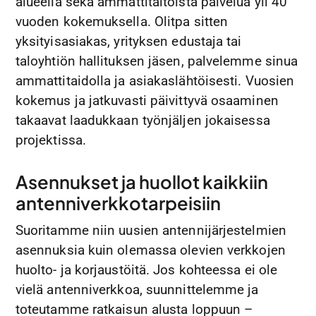
alueella sekä ammattitaitoista palvelua yli 40
vuoden kokemuksella. Olitpa sitten
yksityisasiakas, yrityksen edustaja tai
taloyhtiön hallituksen jäsen, palvelemme sinua
ammattitaidolla ja asiakaslähtöisesti. Vuosien
kokemus ja jatkuvasti päivittyvä osaaminen
takaavat laadukkaan työnjäljen jokaisessa
projektissa.
Asennukset ja huollot kaikkiin
antenniverkkotarpeisiin
Suoritamme niin uusien antennijärjestelmien
asennuksia kuin olemassa olevien verkkojen
huolto- ja korjaustöitä. Jos kohteessa ei ole
vielä antenniverkkoa, suunnittelemme ja
toteutamme ratkaisun alusta loppuun –