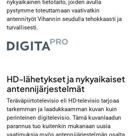
nykyaikainen tietotaito, joiden avulla
pystymme toteuttamaan vaativatkin
antennityöt Vihannin seudulla tehokkaasti ja
turvallisesti.
HD-lähetykset ja nykyaikaiset
antennijärjestelmät
Teräväpiirtotelevisio eli HD-televisio tarjoaa
tarkemman ja laadukkaamman kuvan kuin
perinteinen digitelevisio. Tämä kuvanlaadun
parannus tuo kuitenkin mukanaan uusia
vaatimuksia myös antennijärjestelmän osalta.