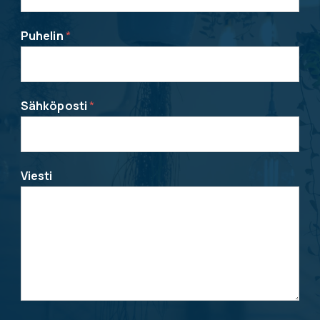
Puhelin
*
Sähköposti
*
Viesti