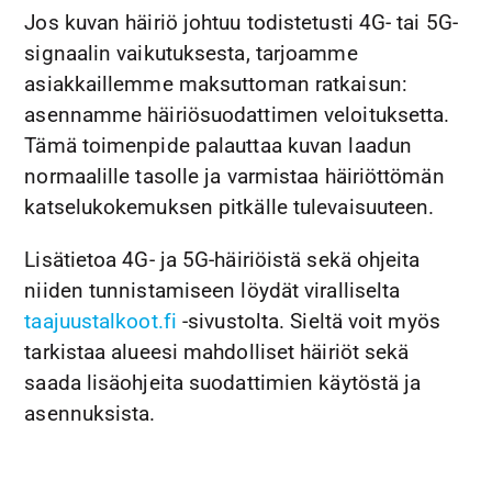
Jos kuvan häiriö johtuu todistetusti 4G- tai 5G-
signaalin vaikutuksesta, tarjoamme
asiakkaillemme maksuttoman ratkaisun:
asennamme häiriösuodattimen veloituksetta.
Tämä toimenpide palauttaa kuvan laadun
normaalille tasolle ja varmistaa häiriöttömän
katselukokemuksen pitkälle tulevaisuuteen.
Lisätietoa 4G- ja 5G-häiriöistä sekä ohjeita
niiden tunnistamiseen löydät viralliselta
taajuustalkoot.fi
-sivustolta. Sieltä voit myös
tarkistaa alueesi mahdolliset häiriöt sekä
saada lisäohjeita suodattimien käytöstä ja
asennuksista.