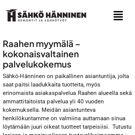
Skip
to
Tog
content
Nav
Etusivu
Raahen myymälä –
Palvelut
kokonaisvaltainen
palvelukokemus
Myymälä
Sähkö-Hänninen on paikallinen asiantuntija, jolta
Rahoitus
saat paitsi laadukkaita tuotteita, myös
Referenssit
erinomaista asiakaspalvelua Raahen alueella sekä
ammattitaitoista palvelua yli 40 vuoden
Yritys
kokemuksella. Meidän asiantunteva
henkilökuntamme on valmiina auttamaan sinua
Tarjoukset
löytämään juuri oikeat tuotteet tarpeisiisi. Tutustu