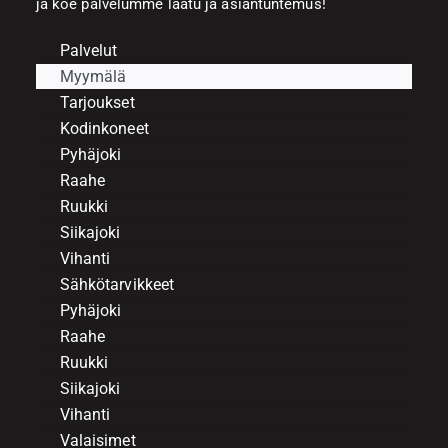
ja koe palvelumme laatu ja asiantuntemus!
Palvelut
Myymälä
Tarjoukset
Kodinkoneet
Pyhäjoki
Raahe
Ruukki
Siikajoki
Vihanti
Sähkötarvikkeet
Pyhäjoki
Raahe
Ruukki
Siikajoki
Vihanti
Valaisimet