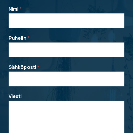
Nimi
*
Puhelin
*
Sähköposti
*
Viesti