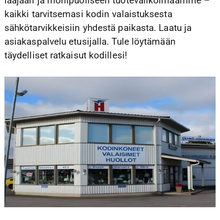
laajaan ja monipuoliseen tuotevalikoimaamme –
Yhteys
kaikki tarvitsemasi kodin valaistuksesta
sähkötarvikkeisiin yhdestä paikasta. Laatu ja
asiakaspalvelu etusijalla. Tule löytämään
täydelliset ratkaisut kodillesi!