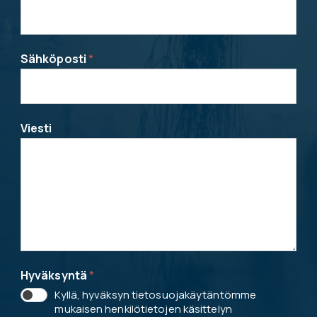
Sähköposti
*
Viesti
Hyväksyntä
*
Kyllä, hyväksyn tietosuojakäytäntömme
mukaisen henkilötietojen käsittelyn