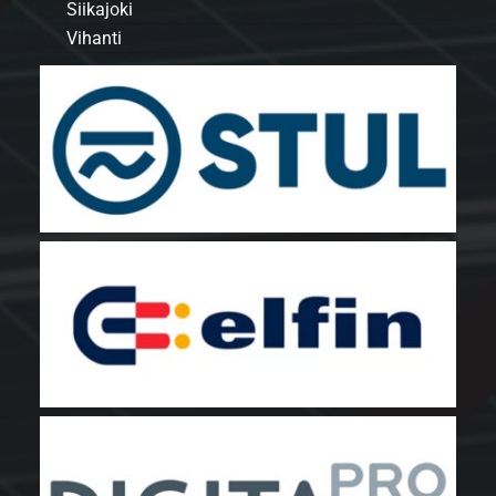
Siikajoki
Vihanti