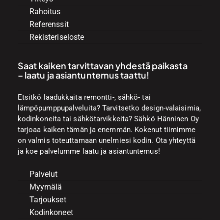
Rahoitus
Referenssit
Rekisteriseloste
Saat kaiken tarvittavan yhdestä paikasta
– laatu ja asiantuntemus taattu!
Etsitkö laadukkaita remontti-, sähkö- tai
lämpöpumppupalveluita? Tarvitsetko design-valaisimia,
kodinkoneita tai sähkötarvikkeita? Sähkö Hänninen Oy
tarjoaa kaiken tämän ja enemmän. Kokenut tiimimme
on valmis toteuttamaan unelmiesi kodin. Ota yhteyttä
ja koe palvelumme laatu ja asiantuntemus!
Palvelut
Myymälä
Tarjoukset
Kodinkoneet