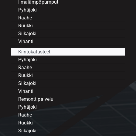
Ilmalämpöpumput
Pyhäjoki
Raahe
Ruukki
Siikajoki
Vihanti
Kiintokalusteet
Pyhäjoki
Raahe
Ruukki
Siikajoki
Vihanti
Remonttipalvelu
Pyhäjoki
Raahe
Ruukki
Siikajoki