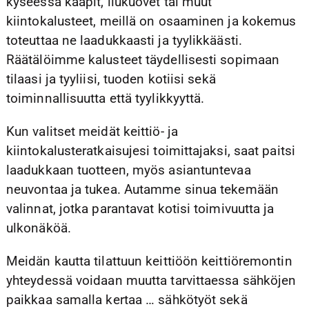
kyseessä kaapit, liukuovet tai muut
kiintokalusteet, meillä on osaaminen ja kokemus
toteuttaa ne laadukkaasti ja tyylikkäästi.
Räätälöimme kalusteet täydellisesti sopimaan
tilaasi ja tyyliisi, tuoden kotiisi sekä
toiminnallisuutta että tyylikkyyttä.
Kun valitset meidät keittiö- ja
kiintokalusteratkaisujesi toimittajaksi, saat paitsi
laadukkaan tuotteen, myös asiantuntevaa
neuvontaa ja tukea. Autamme sinua tekemään
valinnat, jotka parantavat kotisi toimivuutta ja
ulkonäköä.
Meidän kautta tilattuun keittiöön keittiöremontin
yhteydessä voidaan muutta tarvittaessa sähköjen
paikkaa samalla kertaa … sähkötyöt sekä