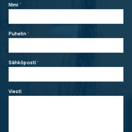
Nimi
*
Puhelin
*
Sähköposti
*
Viesti