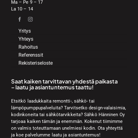
Ma – Pe 9 – 17
La 10 – 14
Yritys
Yhteys
Rahoitus
Referenssit
Rekisteriseloste
Saat kaiken tarvittavan yhdestä paikasta
– laatu ja asiantuntemus taattu!
Etsitkö laadukkaita remontti-, sähkö- tai
lämpöpumppupalveluita? Tarvitsetko design-valaisimia,
kodinkoneita tai sähkötarvikkeita? Sähkö Hänninen Oy
tarjoaa kaiken tämän ja enemmän. Kokenut tiimimme
on valmis toteuttamaan unelmiesi kodin. Ota yhteyttä
ja koe palvelumme laatu ja asiantuntemus!