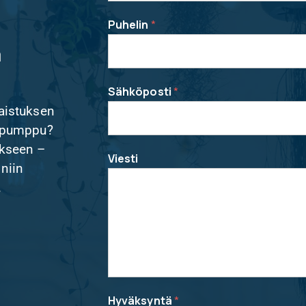
Puhelin
*
ä
Sähköposti
*
aistuksen
pöpumppu?
kseen –
Viesti
 niin
.
Hyväksyntä
*