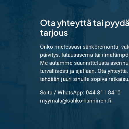
Tarjoukset
Yhteys
Ota yhteyttä tai pyyd
tarjous
Onko mielessäsi sähköremontti, val
päivitys, latausasema tai ilmaläm
Me autamme suunnittelusta asennu
turvallisesti ja ajallaan. Ota yhteyttä,
tehdään juuri sinulle sopiva ratkaisu
Soita / WhatsApp: 044 311 8410
myymala@sahko-hanninen.fi