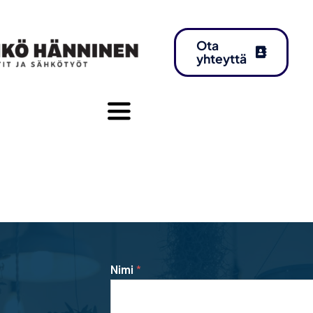
Ota
yhteyttä
Toggle
Navigation
Nimi
*